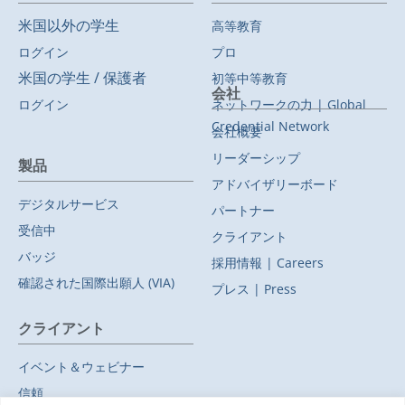
米国以外の学生
高等教育
ログイン
プロ
米国の学生 / 保護者
初等中等教育
会社
ログイン
ネットワークの力 | Global
Credential Network
会社概要
リーダーシップ
製品
アドバイザリーボード
デジタルサービス
パートナー
受信中
クライアント
バッジ
採用情報 | Careers
確認された国際出願人 (VIA)
プレス | Press
クライアント
イベント＆ウェビナー
信頼